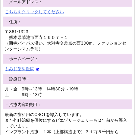
・メールアドレス：
こちらをクリックしてください
・住所：
〒861-1323
熊本県菊池市西寺１６５７－１
（西寺バイパス沿い、大琳寺交差点の西300m、ファッションセ
ンターシマムラ前）
・ホームページ：
もみじ歯科医院
・診療日時：
月～金 9時～13時 14時30分～19時
土 9時～13時
・治療内容&費用：
最新の歯科用のCBCTを導入しています。
また外科治療を優位にするピエゾサージェリーも２年前から導入
しています。
インプラント治療 １本（上部構造まで）３１万５千円から