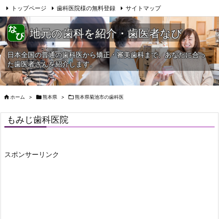
トップページ
歯科医院様の無料登録
サイトマップ
当HPへの問合せ
地元の歯科を紹介・歯医者なび
日本全国の普通の歯科医から矯正・審美歯科まで、あなたに合っ
た歯医者さんを紹介します。

ホーム
>

熊本県
>

熊本県菊池市の歯科医
もみじ歯科医院
スポンサーリンク