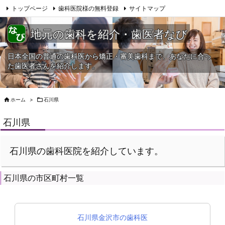
トップページ
歯科医院様の無料登録
サイトマップ
当HPへの問合せ
地元の歯科を紹介・歯医者なび
日本全国の普通の歯科医から矯正・審美歯科まで、あなたに合っ
た歯医者さんを紹介します。

ホーム
>

石川県
石川県
石川県の歯科医院を紹介しています。
石川県の市区町村一覧
石川県金沢市の歯科医