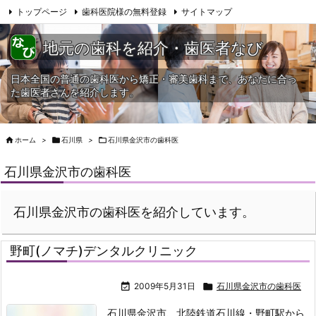
トップページ
歯科医院様の無料登録
サイトマップ
当HPへの問合せ
地元の歯科を紹介・歯医者なび
日本全国の普通の歯科医から矯正・審美歯科まで、あなたに合っ
た歯医者さんを紹介します。

ホーム
>

石川県
>

石川県金沢市の歯科医
石川県金沢市の歯科医
石川県金沢市の歯科医を紹介しています。
野町(ノマチ)デンタルクリニック

2009年5月31日

石川県金沢市の歯科医
石川県金沢市、北陸鉄道石川線・野町駅から