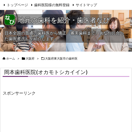
トップページ
歯科医院様の無料登録
サイトマップ
当HPへの問合せ
地元の歯科を紹介・歯医者なび
日本全国の普通の歯科医から矯正・審美歯科まで、あなたに合っ
た歯医者さんを紹介します。

ホーム
>

大阪府
>

大阪府東大阪市の歯科医
岡本歯科医院(オカモトシカイイン)
スポンサーリンク