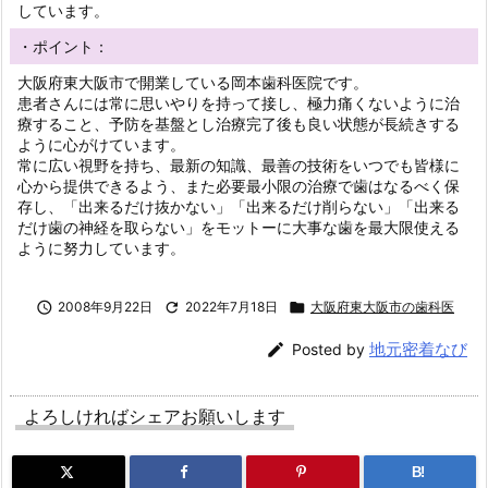
しています。
・ポイント：
大阪府東大阪市で開業している岡本歯科医院です。
患者さんには常に思いやりを持って接し、極力痛くないように治
療すること、予防を基盤とし治療完了後も良い状態が長続きする
ように心がけています。
常に広い視野を持ち、最新の知識、最善の技術をいつでも皆様に
心から提供できるよう、また必要最小限の治療で歯はなるべく保
存し、「出来るだけ抜かない」「出来るだけ削らない」「出来る
だけ歯の神経を取らない」をモットーに大事な歯を最大限使える
ように努力しています。

2008年9月22日

2022年7月18日

大阪府東大阪市の歯科医
地元密着なび

Posted by
よろしければシェアお願いします
B!