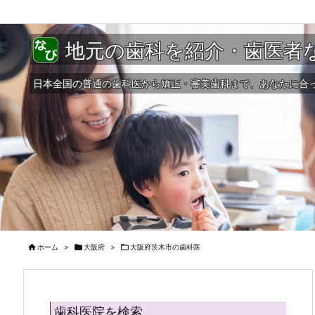
地元の歯科を紹介・歯医者
日本全国の普通の歯科医から矯正・審美歯科まで、あなたに合

ホーム
>

大阪府
>

大阪府茨木市の歯科医
歯科医院を検索