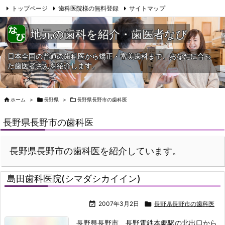
トップページ
歯科医院様の無料登録
サイトマップ
当HPへの問合せ
地元の歯科を紹介・歯医者なび
日本全国の普通の歯科医から矯正・審美歯科まで、あなたに合っ
た歯医者さんを紹介します。

ホーム
>

長野県
>

長野県長野市の歯科医
長野県長野市の歯科医
長野県長野市の歯科医を紹介しています。
島田歯科医院(シマダシカイイン)

2007年3月2日

長野県長野市の歯科医
長野県長野市、長野電鉄本郷駅の北出口から